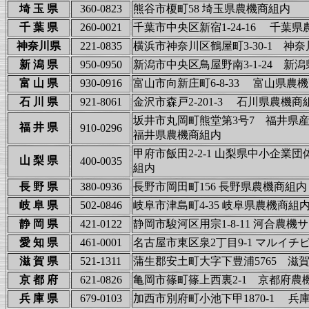
埼 玉 県
360-0823
熊谷市榎町58 埼玉県農機商組内
千 葉 県
260-0021
千葉市中央区新宿1-24-16 
神奈川県
221-0835
横浜市神奈川区鶴屋町3-30-1
新 潟 県
950-0950
新潟市中央区鳥屋野南3-1-24
富 山 県
930-0916
富山市向新庄町6-8-33 富山県
石 川 県
921-8061
金沢市森戸2-201-3 
坂井市丸岡町熊堂第3号7 福井県
福 井 県
910-0296
福井県農機商組内
甲府市飯田2-2-1 山梨県中小企業
山 梨 県
400-0035
組内
長 野 県
380-0936
長野市岡田町156 長野
岐 阜 県
502-0846
岐阜市津島町4-35 岐阜県農機
静 岡 県
421-0122
静岡市駿河区用宗1-8-11 河合
愛 知 県
461-0001
名古屋市東区泉2丁目9‐1 マルイ
滋 賀 県
521-1311
蒲生郡安土町大字下豊浦5765 滋
京 都 府
621-0826
亀岡市篠町篠上西裏2-1 京都府農
兵 庫 県
679-0103
加西市別府町小池下甲1870-1 