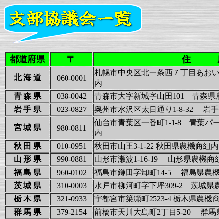
都道府県
〒
住 
札幌市中央区北一条西７丁目あおい
北 海 道
060-0001
内
青 森 県
038-0042
青森市大字新城字山田101 青
岩 手 県
023-0827
奥州市水沢区太日通り1-8-
仙台市青葉区一番町1-1-8 青葉パ
宮 城 県
980-0811
内
秋 田 県
010-0951
秋田市山王3-1-22 秋田県農機商
山 形 県
990-0881
山形市瀬波1-16-19 山形県
福 島 県
960-0102
福島市鎌田字卸町14-5 福
茨 城 県
310-0003
水戸市柳河町字下坪309-2 
栃 木 県
321-0933
宇都宮市簗瀬町2523-4 栃木県農機
群 馬 県
379-2154
前橋市天川大島町2丁目5-20