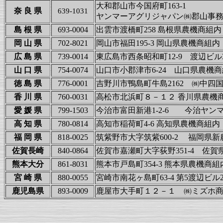
大和郡山市今国府町163-1
奈 良 県
639-1031
ヤンマーアグリジャパン㈱郡山事務
島 根 県
693-0004
出雲市渡橋町258 島根県
岡 山 県
702-8021
岡山市福田195-3 岡山県
広 島 県
739-0014
東広島市西条昭和町12-9 渡辺ビ
山 口 県
754-0074
山口市小郡津市6-24 山口
徳 島 県
776-0001
吉野川市鴨島町牛島2162 ㈱中四
香 川 県
760-0031
高松市北浜町８－１２ 香川
愛 媛 県
799-1503
今治市富田新港1-2-6 今治ヤン
高 知 県
780-0814
高知市稲荷町4-6 高知
福 岡 県
818-0025
筑紫野市大字筑紫600-2 福岡県
佐賀長崎
840-0864
佐賀市嘉瀬町大字荻野351-4
熊本大分
861-8031
熊本市戸島町354-3 熊本
宮 崎 県
880-0055
宮崎市南花ヶ島町63-4 第5渡辺ビ
鹿児島県
893-0009
鹿屋市大手町１２－１ ㈱ミズホ